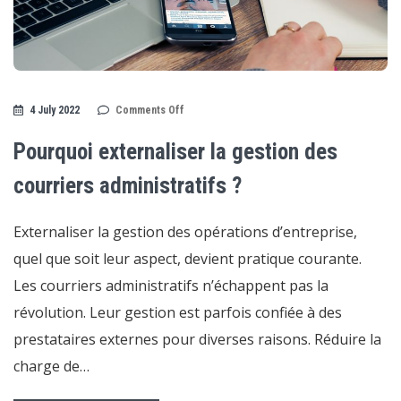
on
4 July 2022
Comments Off
Pourquoi
externaliser
la
Pourquoi externaliser la gestion des
gestion
des
courriers
courriers administratifs ?
administratifs
?
Externaliser la gestion des opérations d’entreprise,
quel que soit leur aspect, devient pratique courante.
Les courriers administratifs n’échappent pas la
révolution. Leur gestion est parfois confiée à des
prestataires externes pour diverses raisons. Réduire la
charge de…