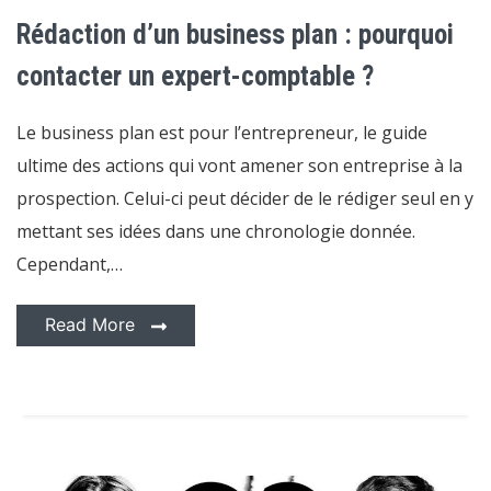
d’un
business
Rédaction d’un business plan : pourquoi
plan
:
pourquoi
contacter un expert-comptable ?
contacter
un
expert-
Le business plan est pour l’entrepreneur, le guide
comptable
?
ultime des actions qui vont amener son entreprise à la
prospection. Celui-ci peut décider de le rédiger seul en y
mettant ses idées dans une chronologie donnée.
Cependant,…
Read More