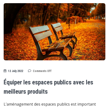
on
12 July 2022
Comments Off
Équiper
les
espaces
Équiper les espaces publics avec les
publics
avec
les
meilleurs produits
meilleurs
produits
L’aménagement des espaces publics est important