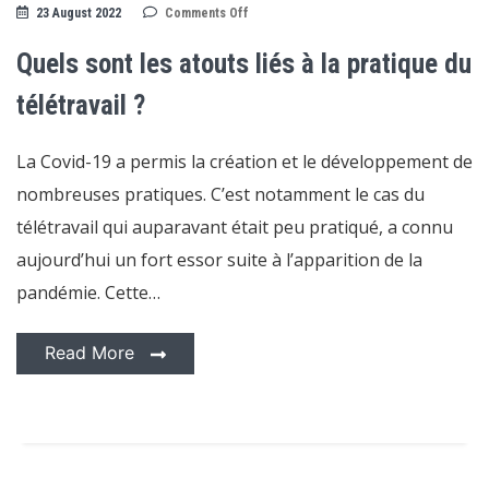
on
23 August 2022
Comments Off
Quels
sont
les
Quels sont les atouts liés à la pratique du
atouts
liés
à
télétravail ?
la
pratique
du
La Covid-19 a permis la création et le développement de
télétravail
?
nombreuses pratiques. C’est notamment le cas du
télétravail qui auparavant était peu pratiqué, a connu
aujourd’hui un fort essor suite à l’apparition de la
pandémie. Cette…
Read More