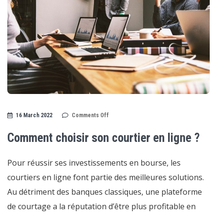
on
16 March 2022
Comments Off
Comment
choisir
son
Comment choisir son courtier en ligne ?
courtier
en
ligne
?
Pour réussir ses investissements en bourse, les
courtiers en ligne font partie des meilleures solutions.
Au détriment des banques classiques, une plateforme
de courtage a la réputation d’être plus profitable en