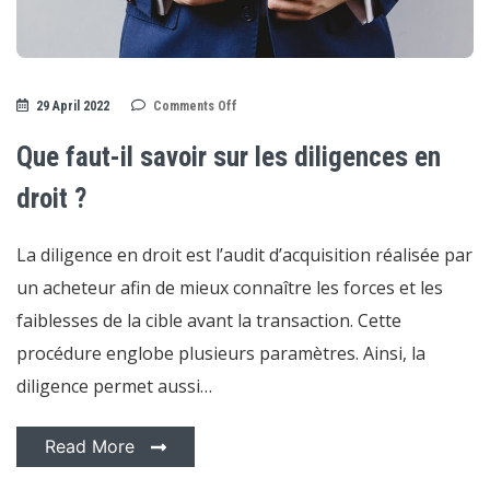
on
29 April 2022
Comments Off
Que
faut-
il
Que faut-il savoir sur les diligences en
savoir
sur
les
droit ?
diligences
en
droit
La diligence en droit est l’audit d’acquisition réalisée par
?
un acheteur afin de mieux connaître les forces et les
faiblesses de la cible avant la transaction. Cette
procédure englobe plusieurs paramètres. Ainsi, la
diligence permet aussi…
Read More