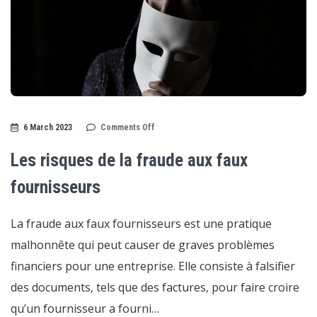
on
6 March 2023
Comments Off
Les
risques
de
Les risques de la fraude aux faux
la
fraude
aux
fournisseurs
faux
fournisseurs
La fraude aux faux fournisseurs est une pratique
malhonnête qui peut causer de graves problèmes
financiers pour une entreprise. Elle consiste à falsifier
des documents, tels que des factures, pour faire croire
qu’un fournisseur a fourni…