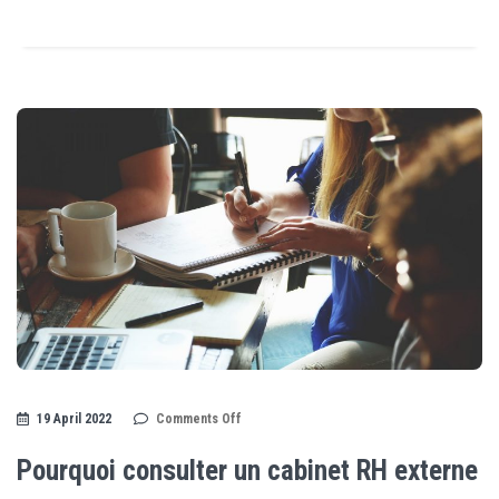
on
19 April 2022
Comments Off
Pourquoi
consulter
un
Pourquoi consulter un cabinet RH externe
cabinet
RH