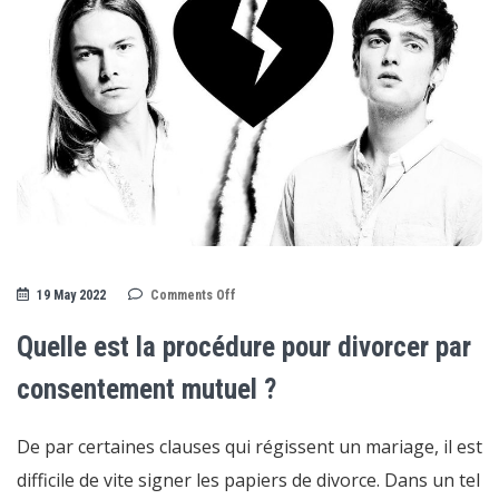
on
19 May 2022
Comments Off
Quelle
est
la
Quelle est la procédure pour divorcer par
procédure
pour
divorcer
consentement mutuel ?
par
consentement
mutuel
De par certaines clauses qui régissent un mariage, il est
?
difficile de vite signer les papiers de divorce. Dans un tel